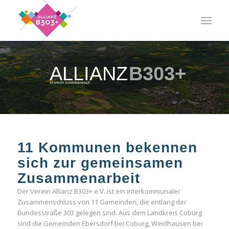
ALLIANZ
B303+
STARKER ZUSAMMENHALT
11 Kommunen bekennen
sich zur gemeinsamen
Zusammenarbeit
Der Verein Allianz B303+ e.V. ist ein interkommunaler
Zusammenschluss von 11 Gemeinden, die entlang der
Bundesstraße 303 gelegen sind. Aus dem Landkreis Coburg
sind die Gemeinden Ebersdorf bei Coburg, Weidhausen bei